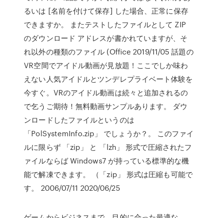
るいは [名前を付けて保存] した場合、正常に保存
できますか。 またテストしたファイルとして ZIP
のダウンロード アドレスが書かれていますが、そ
れ以外の種類のファイル (Office 2019/11/05 話題の
VR空間でアイドル動画が見放題！ここでしか味わ
えない人気アイドルとツンデレプライベート体験を
今すぐ。VRのアイドル動画は続々と追加されるの
で乞うご期待！無料動画サンプルあります。 ダウ
ンロードしたファイルというのは
「PolSystemInfo.zip」 でしょうか？。 このファイ
ルに限らず 「zip」 と 「lzh」 形式で圧縮されたフ
ァイルならば Windows7 が持っている標準的な機
能で解凍できます。 （「zip」 形式は圧縮も可能で
す。 2006/07/11 2020/06/25
ゲームからビジネスまで、目的に合った最適な