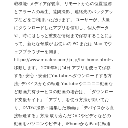
載機能: メディア保管庫、リモートからの位置追跡
とアラームの再生、遠隔撮影、連絡先のバックアッ
プなどをご利用いただけます。 ユーザーが、大量
にダウンロードしたアプリを信用し、個人データ
や、時にはもっと重要な情報まで保存することによ
って、新たな脅威が お使いの PC または Mac でウ
ェブブラウザーを開き、
https://www.mcafee.com/ja-jp/for-home.htmlへ
移動します。 2019年5月14日 アプリを使って保存
する; 安心・安全にYoutubeへダウンロードする方
法; デバイスからの転送 Youtubeやニコニコ動画な
ど動画共有サービスの動画の場合は、「ダウンロー
ド支援サイト」「アプリ」を使う方法が向いてお
り、DVDや撮影・編集した動画は「デバイスから直
接転送する」方法 取り込んだDVDやビデオなどの
動画をパソコンやビデオ、iPhoneからiPadに転送