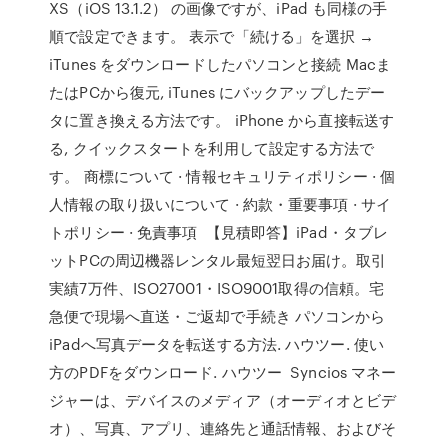
XS（iOS 13.1.2） の画像ですが、iPad も同様の手
順で設定できます。 表示で「続ける」を選択 →
iTunes をダウンロードしたパソコンと接続 Macま
たはPCから復元, iTunes にバックアップしたデー
タに置き換える方法です。 iPhone から直接転送す
る, クイックスタートを利用して設定する方法で
す。 商標について · 情報セキュリティポリシー · 個
人情報の取り扱いについて · 約款・重要事項 · サイ
トポリシー · 免責事項 【見積即答】iPad・タブレ
ットPCの周辺機器レンタル最短翌日お届け。取引
実績7万件、ISO27001・ISO9001取得の信頼。宅
急便で現場へ直送・ご返却で手続き パソコンから
iPadへ写真データを転送する方法. ハウツー. 使い
方のPDFをダウンロード. ハウツー Syncios マネー
ジャーは、デバイスのメディア（オーディオとビデ
オ）、写真、アプリ、連絡先と通話情報、およびそ