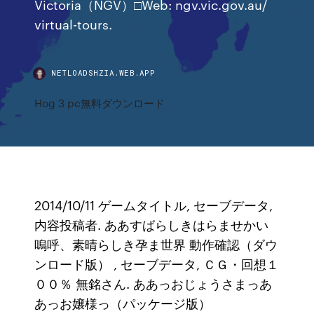
Victoria（NGV）□Web: ngv.vic.gov.au/
virtual-tours.
NETLOADSHZIA.WEB.APP
Hog 3 pc無料ダウンロード
2014/10/11 ゲームタイトル, セーブデータ,
内容投稿者. ああすばらしきはらませかい
嗚呼、素晴らしき孕ま世界 動作確認（ダウ
ンロード版）
, セーブデータ, ＣＧ・回想１
００％ 無銘さん. ああっおじょうさまっあ
あっお嬢様っ（パッケージ版）