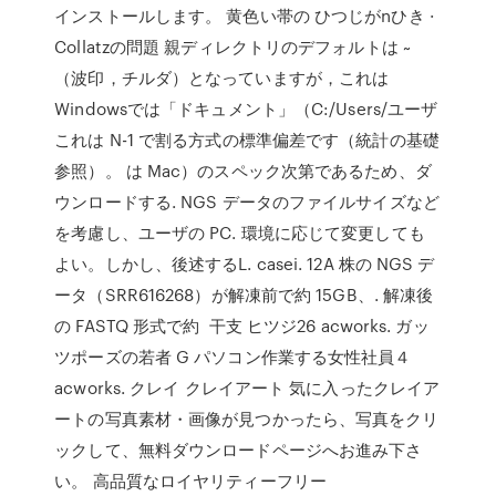
インストールします。 黄色い帯の ひつじがnひき ·
Collatzの問題 親ディレクトリのデフォルトは ~
（波印，チルダ）となっていますが，これは
Windowsでは「ドキュメント」（C:/Users/ユーザ
これは N-1 で割る方式の標準偏差です（統計の基礎
参照）。 は Mac）のスペック次第であるため、ダ
ウンロードする. NGS データのファイルサイズなど
を考慮し、ユーザの PC. 環境に応じて変更しても
よい。しかし、後述するL. casei. 12A 株の NGS デ
ータ（SRR616268）が解凍前で約 15GB、. 解凍後
の FASTQ 形式で約 干支 ヒツジ26 acworks. ガッ
ツポーズの若者 G パソコン作業する女性社員４
acworks. クレイ クレイアート 気に入ったクレイア
ートの写真素材・画像が見つかったら、写真をクリ
ックして、無料ダウンロードページへお進み下さ
い。 高品質なロイヤリティーフリー