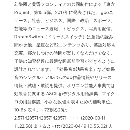
幻樂団と黄昏フロンティアの共同制作による『東方
Project』第15.5弾。2017年に発表された。 gooニ
ュース。社会、ビジネス、国際、政治、スポーツ、
芸能等のニュース速報、トピックス、写真を配信。
DreamSwitch（ドリームスイッチ）は童話の読み
聞かせ他、星座など62コンテンツあり、英語対応も
充実。寝かしつけの時間が楽しくなるだけでなく、
子供の知育発達に最適な睡眠前学習ができるように
設計されています。 「効果音&効果音楽」など効果
音のシングル・アルバムのcd作品情報やリリース
情報・試聴・歌詞を提供。オリコン芸能人事典では
効果音に関する ASCII.jpデジタル用語辞典 - マイク
ロの用語解説 - 小さな数値を表すための補助単位。
10-6を表す。 - 72割る28は
2.571428571428571428571・・・ (2020-03-11
11:22:58) 出せるよ - ttt (2020-04-19 10:55:02) 人