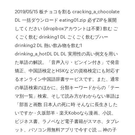
2019/05/15 板チョコを割る cracking_a_chocolate
DL 一括ダウンロード eating01.zip 必ずZIPを展開
してください (dropboxアカウントは不要) 飲む ご
くごく飲む drinking1 DL ごくごく飲むプハー
drinking2 DL 熱い飲み物を飲む1
drinking_a_hotDL DL DL 実用性の高い例文を用い
た単語の解説。「音声入り・ピンイン付き」で発音
矯正、中国語検定とHSKなどの資格検定にも対応す
るオンライン中国語辞書サービスです。また、通常
の単語検索のほかに、分類キーワードからの「テー
マ別一覧」検索、そして読み方がわからない単語は
「部首と画数 日本人の死に時 そんなに長生きした
いですか - 久坂部羊 - 楽天Koboなら漫画、小説、
ビジネス書、ラノベなど電子書籍がスマホ、タブレ
ット、パソコン用無料アプリで今すぐ読 … 神の子