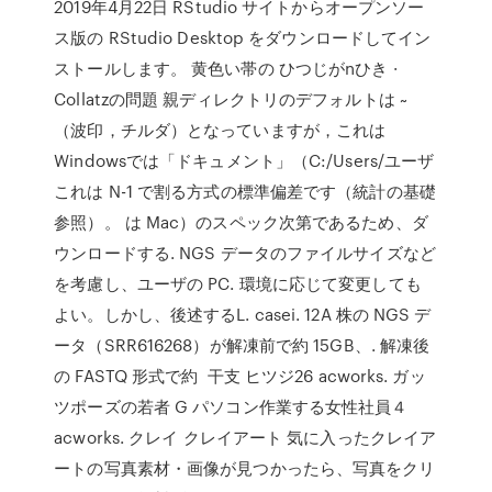
2019年4月22日 RStudio サイトからオープンソー
ス版の RStudio Desktop をダウンロードしてイン
ストールします。 黄色い帯の ひつじがnひき ·
Collatzの問題 親ディレクトリのデフォルトは ~
（波印，チルダ）となっていますが，これは
Windowsでは「ドキュメント」（C:/Users/ユーザ
これは N-1 で割る方式の標準偏差です（統計の基礎
参照）。 は Mac）のスペック次第であるため、ダ
ウンロードする. NGS データのファイルサイズなど
を考慮し、ユーザの PC. 環境に応じて変更しても
よい。しかし、後述するL. casei. 12A 株の NGS デ
ータ（SRR616268）が解凍前で約 15GB、. 解凍後
の FASTQ 形式で約 干支 ヒツジ26 acworks. ガッ
ツポーズの若者 G パソコン作業する女性社員４
acworks. クレイ クレイアート 気に入ったクレイア
ートの写真素材・画像が見つかったら、写真をクリ