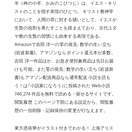
羊（神の小羊、かみのこひつじ）は、イエス・キリ
ストのことを指す表現のひとつ。 キリスト教神学
において、人間の罪に対する贖いとして、イエスが
生贄の役割を果たすことを踏まえており、古代ユダ
ヤ教の生贄の習慣にも由来する表現である。
Amazonで吉田 洋一の零の発見: 数学の生い立ち
(岩波新書)。アマゾンならポイント還元本が多数。
吉田 洋一作品ほか、お急ぎ便対象商品は当日お届
けも可能。また零の発見: 数学の生い立ち (岩波新
書)もアマゾン配送商品なら通常配送 小説を読も
う！は｢小説家になろう｣に投稿された Web小説
746,274 作品を無料で読める・探せるサイトです。
閲覧履歴 このページ下部にある設定から、閲覧履
歴の一括削除・記録保持の変更が行なえます。
東方憑依華がイラスト付きでわかる！ 上海アリス