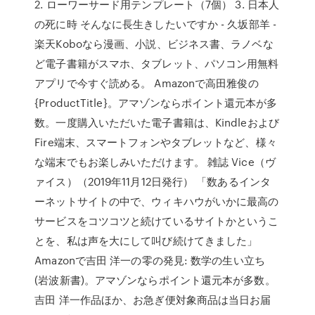
2. ローワーサード用テンプレート（7個） 3. 日本人
の死に時 そんなに長生きしたいですか - 久坂部羊 -
楽天Koboなら漫画、小説、ビジネス書、ラノベな
ど電子書籍がスマホ、タブレット、パソコン用無料
アプリで今すぐ読める。 Amazonで高田雅俊の
{ProductTitle}。アマゾンならポイント還元本が多
数。一度購入いただいた電子書籍は、Kindleおよび
Fire端末、スマートフォンやタブレットなど、様々
な端末でもお楽しみいただけます。 雑誌 Vice（ヴ
ァイス）（2019年11月12日発行） 「数あるインタ
ーネットサイトの中で、ウィキハウがいかに最高の
サービスをコツコツと続けているサイトかというこ
とを、私は声を大にして叫び続けてきました」
Amazonで吉田 洋一の零の発見: 数学の生い立ち
(岩波新書)。アマゾンならポイント還元本が多数。
吉田 洋一作品ほか、お急ぎ便対象商品は当日お届