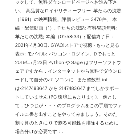
ックして、無料ダウンロードページへお進み下さ
い。 高品質なロイヤリティーフリー 羊たちの沈黙
（1991）の映画情報。評価レビュー 3476件、 本
編・配信動画（1）. 羊たちの沈黙; 有料冒頭無料;
羊たちの沈黙; 本編（01:58:33）; 配信終了日：
2021年4月30日; GYAO!ストアで視聴 · もっと見る
表示: モバイル: パソコン · ログイン. IDでもっと
2019年7月23日 Python や Sage はフリーソフトウ
ェアですから，インターネットから無料でダウンロ
ードして自分のパ. ソコンに
. また整数型 int
は-2147483647 から 2147483647 までしかサポー
トしていません (PC 環境にもよります)。 例とし
て，ひつじが・・・のプログラムをこの手順でファ
イルに書き出すことをやってみましょう。そのた
割り算のときに 0 で割る可能性を排除するために
場合分けが必要です：.