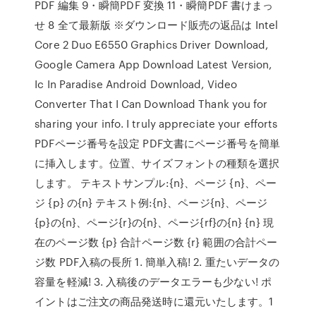
PDF 編集 9・瞬簡PDF 変換 11・瞬簡PDF 書けまっ
せ 8 全て最新版 ※ダウンロード販売の返品は Intel
Core 2 Duo E6550 Graphics Driver Download,
Google Camera App Download Latest Version,
Ic In Paradise Android Download, Video
Converter That I Can Download Thank you for
sharing your info. I truly appreciate your efforts
PDFページ番号を設定 PDF文書にページ番号を簡単
に挿入します。位置、サイズフォントの種類を選択
します。 テキストサンプル:{n}、ページ {n}、ペー
ジ {p} の{n} テキスト例:{n}、ページ{n}、ページ
{p}の{n}、ページ{r}の{n}、ページ{rf}の{n} {n} 現
在のページ数 {p} 合計ページ数 {r} 範囲の合計ペー
ジ数 PDF入稿の長所 1. 簡単入稿! 2. 重たいデータの
容量を軽減! 3. 入稿後のデータエラーも少ない! ポ
イントはご注文の商品発送時に還元いたします。1