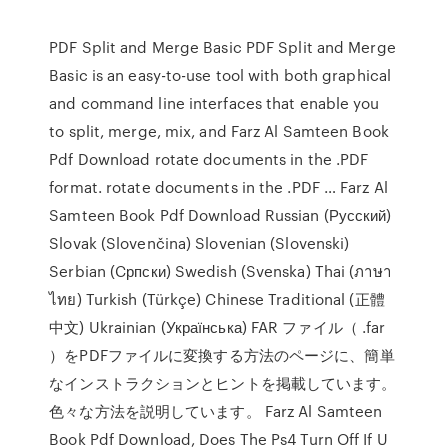
PDF Split and Merge Basic PDF Split and Merge
Basic is an easy-to-use tool with both graphical
and command line interfaces that enable you
to split, merge, mix, and Farz Al Samteen Book
Pdf Download rotate documents in the .PDF
format. rotate documents in the .PDF … Farz Al
Samteen Book Pdf Download Russian (Русский)
Slovak (Slovenčina) Slovenian (Slovenski)
Serbian (Cрпски) Swedish (Svenska) Thai (ภาษา
ไทย) Turkish (Türkçe) Chinese Traditional (正體
中文) Ukrainian (Українська) FAR ファイル（ .far
）をPDFファイルに変換する方法のページに、簡単
なインストラクションとヒントを掲載しています。
色々な方法を説明しています。 Farz Al Samteen
Book Pdf Download, Does The Ps4 Turn Off If U