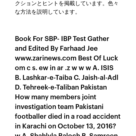
クションとヒントを掲載しています。色々
な方法を説明しています。
Book For SBP- IBP Test Gather
and Edited By Farhaad Jee
www.zarinews.com Best Of Luck
om c s. ew in ar .z w w w A. ISIS
B. Lashkar-e-Taiba C. Jaish-al-Adl
D. Tehreek-e-Taliban Pakistan
How many members joint
investigation team Pakistani
footballer died in a road accident
in Karachi on October 13, 2016?
w A. Shahlyla Baloch B. Samreen